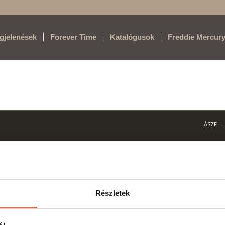
egjelenések
Forever Time
Katalógusok
Freddie Mercur
ÁSZF
.
ma: H-EN-I-1064/2013
Részletek
HTML Snippets
Powered By :
XYZScripts.com