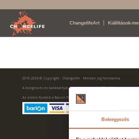
ChangelifeArt
Kiállítások-m
2019-2026 © Copyright - Changelife - Minden jog fenntartva.
A böngészés és bankkártyás fizetés biztonságát SSL védelem garantálja
Az online fizetést a Barion Payment Zrt. biztosítja, MNB engedély szá
Beleegyezés