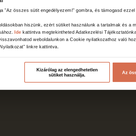
ál
rga "Az összes sütit engedélyezem!"
gombra, és támogasd ezzel 
ldásokban hiszünk, ezért sütiket használunk a tartalmak és a 
ásához.
Ide
kattintva megtekintheted Adatkezelési Tájékoztatónk
isszavonhatod weboldalunkon a Cookie nyilatkozathoz való hoz
yilatkozat" linkre kattintva.
Kizárólag az elengedhetetlen
Az öss
sütiket használja.