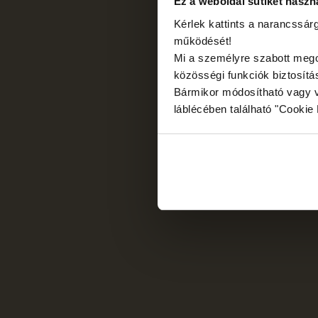
Ez a weboldal sütiket haszn
Kérlek kattints a narancssá
működését!
Mi a személyre szabott mego
közösségi funkciók biztosít
Bármikor módosítható vagy v
láblécében található "Cookie N