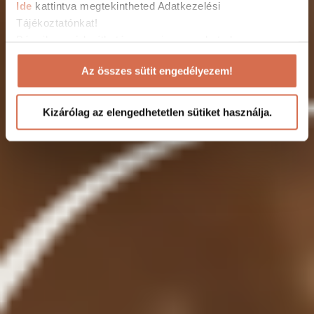
Ide
kattintva megtekintheted Adatkezelési
Tájékoztatónkat!
Bármikor módosítható vagy visszavonhatod
weboldalunkon a Cookie nyilatkozathoz való
Az összes sütit engedélyezem!
hozzájárulásodat a weboldalunk láblécében található
"Cookie Nyilatkozat" linkre kattintva.
Kizárólag az elengedhetetlen sütiket használja.