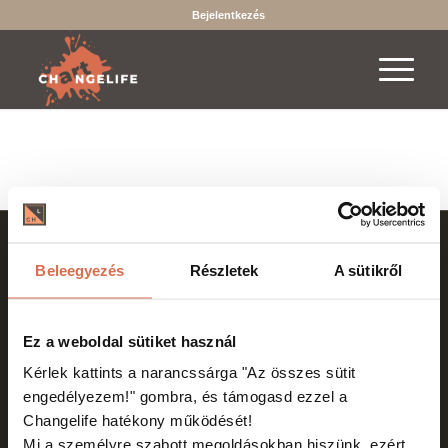
Bejelentkezés
2019-2026 © Copyright - Changelife - Minden jog fenntartva.
Beleegyezés
Részletek
A sütikről
A böngészés és bankkártyás fizetés biztonságát SSL védelem
garantálja.
Az online fizetést a Barion Payment Zrt. biztosítja, MNB engedély
Ez a weboldal sütiket használ
száma: H-EN-I-1064/2013
Kérlek kattints a narancssárga "Az összes sütit
engedélyezem!"
gombra, és támogasd ezzel a
Changelife hatékony működését!
Mi a személyre szabott megoldásokban hiszünk, ezért