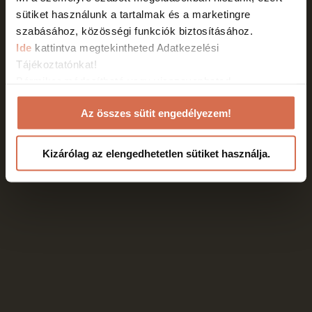
ÁSZF
Adatkezelési tájékoztató
Cookie Nyilatkozat
sütiket használunk a tartalmak és a marketingre
szabásához, közösségi funkciók biztosításához.
HTML Snippets
Powered By :
XYZScripts.com
Ide
kattintva megtekintheted Adatkezelési
Tájékoztatónkat!
Bármikor módosítható vagy visszavonhatod
weboldalunkon a Cookie nyilatkozathoz való
Az összes sütit engedélyezem!
hozzájárulásodat a weboldalunk láblécében található
"Cookie Nyilatkozat" linkre kattintva.
Kizárólag az elengedhetetlen sütiket használja.