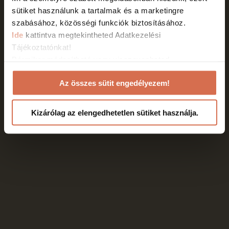
ÁSZF
Adatkezelési tájékoztató
Cookie Nyilatkozat
sütiket használunk a tartalmak és a marketingre
szabásához, közösségi funkciók biztosításához.
HTML Snippets
Powered By :
XYZScripts.com
Ide
kattintva megtekintheted Adatkezelési
Tájékoztatónkat!
Bármikor módosítható vagy visszavonhatod
weboldalunkon a Cookie nyilatkozathoz való
Az összes sütit engedélyezem!
hozzájárulásodat a weboldalunk láblécében található
"Cookie Nyilatkozat" linkre kattintva.
Kizárólag az elengedhetetlen sütiket használja.