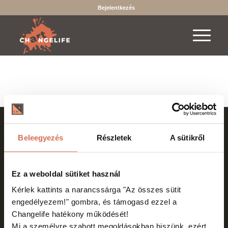
Bejelentkezés
2019-2026 © Copyright - Changelife - Minden jog fenntartva.
Beleegyezés
Részletek
A sütikről
A böngészés és bankkártyás fizetés biztonságát SSL védelem
garantálja.
Az online fizetést a Barion Payment Zrt. biztosítja, MNB engedély
Ez a weboldal sütiket használ
száma: H-EN-I-1064/2013
Kérlek kattints a narancssárga "Az összes sütit
engedélyezem!"
gombra, és támogasd ezzel a
Changelife hatékony működését!
Mi a személyre szabott megoldásokban hiszünk, ezért