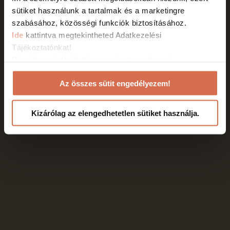
ÁSZF
Adatkezelési tájékoztató
Cookie Nyilatkozat
sütiket használunk a tartalmak és a marketingre
szabásához, közösségi funkciók biztosításához.
HTML Snippets
Powered By :
XYZScripts.com
Ide
kattintva megtekintheted Adatkezelési
Tájékoztatónkat!
Bármikor módosítható vagy visszavonhatod
weboldalunkon a Cookie nyilatkozathoz való
Az összes sütit engedélyezem!
hozzájárulásodat a weboldalunk láblécében található
"Cookie Nyilatkozat" linkre kattintva.
Kizárólag az elengedhetetlen sütiket használja.