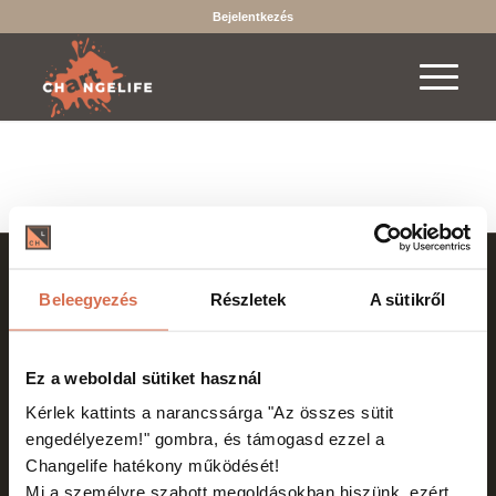
Bejelentkezés
2019-2026 © Copyright - Changelife - Minden jog fenntartva.
Beleegyezés
Részletek
A sütikről
A böngészés és bankkártyás fizetés biztonságát SSL védelem
garantálja.
Az online fizetést a Barion Payment Zrt. biztosítja, MNB engedély
Ez a weboldal sütiket használ
száma: H-EN-I-1064/2013
Kérlek kattints a narancssárga "Az összes sütit
engedélyezem!"
gombra, és támogasd ezzel a
Changelife hatékony működését!
Mi a személyre szabott megoldásokban hiszünk, ezért